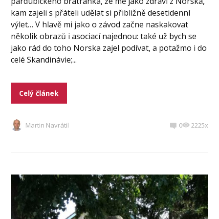
pardubického bratránka, že mě jako zdraví z Norska,
kam zajeli s přáteli udělat si přibližně desetidenní
výlet… V hlavě mi jako o závod začne naskakovat
několik obrazů i asociací najednou: také už bych se
jako rád do toho Norska zajel podívat, a potažmo i do
celé Skandinávie;...
Celý článek
Martin Navrátil
0
2225x