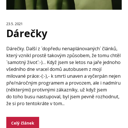
23.5. 2021
Dárečky
Dárečky. Další z ´dopředu nenaplánovaných´ článků,
který vznikl prostě takovým způsobem, že tomu chtěl
´samotný život´:-)… Když jsem se letos na jaře jednoho
všedního dne vracel domů autobusem z mojí
milované práce:-(:-),- k smrti unaven a vyčerpán nejen
pře/náročným programem a provozem, ale i nadmíru
(některými) protivnými zákazníky, už když jsem
do toho busu nastupoval, byl jsem pevně rozhodnut,
že si pro tentokráte v tom...
Celý článek