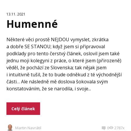
13.11. 2021
Humenné
Některé věci prostě NEJDOU vymyslet, zkrátka
a dobře SE STANOU; když jsem si připravoval
podklady pro tento čerstvý článek, oslovil jsem také
jednu moji kolegyni z práce, o které jsem (přirozeně)
věděl, že pochází ze Slovenska; tak nějak jsem
i intuitivně tušil, že to bude odněkud z té východnější
části… Ale následně mě doslova šokovala svým
konstatováním, že se narodila, i svoje...
Celý článek
Martin Navrátil
0
2787x