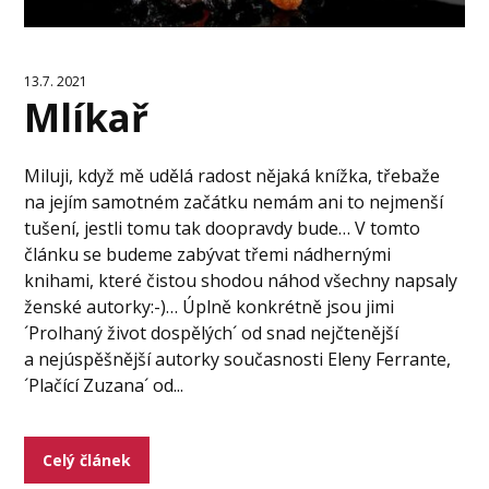
13.7. 2021
Mlíkař
Miluji, když mě udělá radost nějaká knížka, třebaže
na jejím samotném začátku nemám ani to nejmenší
tušení, jestli tomu tak doopravdy bude… V tomto
článku se budeme zabývat třemi nádhernými
knihami, které čistou shodou náhod všechny napsaly
ženské autorky:-)… Úplně konkrétně jsou jimi
´Prolhaný život dospělých´ od snad nejčtenější
a nejúspěšnější autorky současnosti Eleny Ferrante,
´Plačící Zuzana´ od...
Celý článek