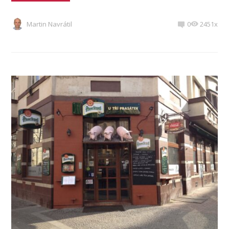
Martin Navrátil
0
2451x