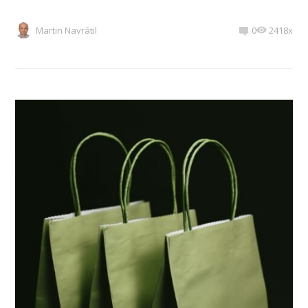
Martin Navrátil
0
2418x