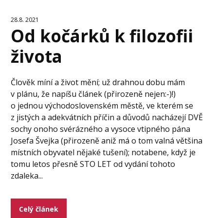
28.8. 2021
Od kočárků k filozofii
života
Člověk míní a život mění; už drahnou dobu mám
v plánu, že napíšu článek (přirozeně nejen:-)!)
o jednou východoslovenském městě, ve kterém se
z jistých a adekvátních příčin a důvodů nacházejí DVĚ
sochy onoho svérázného a vysoce vtipného pána
Josefa Švejka (přirozeně aniž má o tom valná většina
místních obyvatel nějaké tušení); notabene, když je
tomu letos přesně STO LET od vydání tohoto
zdaleka...
Celý článek