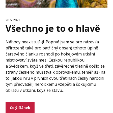
20.6. 2021
Všechno je to o hlavě
Náhody neexistují:-)!. Poprvé jsem se pro název (a
přirozeně také pro patřičný obsah) tohoto úplně
čerstvého článku rozhodl po hokejovém utkání
mistrovství světa mezi Českou republikou
a Švédskem, když ve třetí, závěrečné třetině došlo ze
strany českého mužstva k obrovskému, téměř až (na
to, jakou hru v prvních dvou třetinách český národní
tým předváděl) heroickému vzepětí a šokujícímu
obratu v utkání, když ze stavu...
Celý článek