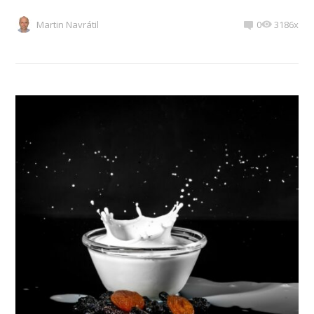
Martin Navrátil
0
3186x