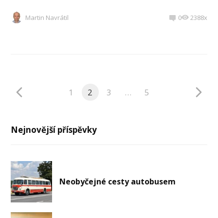
Martin Navrátil
0
2388x
1
2
3
…
5
Nejnovější příspěvky
Neobyčejné cesty autobusem