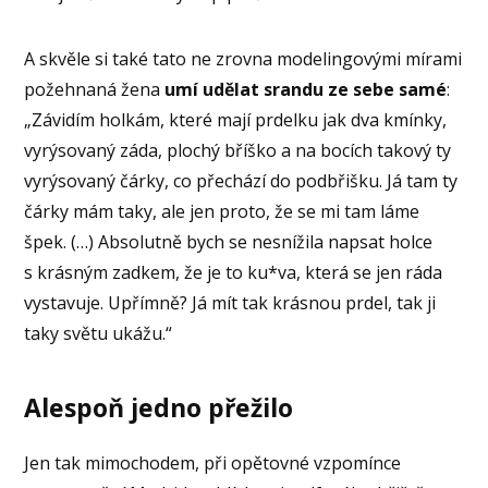
A skvěle si také tato ne zrovna modelingovými mírami
požehnaná žena
umí udělat srandu ze sebe samé
:
„Závidím holkám, které mají prdelku jak dva kmínky,
vyrýsovaný záda, plochý bříško a na bocích takový ty
vyrýsovaný čárky, co přechází do podbřišku. Já tam ty
čárky mám taky, ale jen proto, že se mi tam láme
špek. (…) Absolutně bych se nesnížila napsat holce
s krásným zadkem, že je to ku*va, která se jen ráda
vystavuje. Upřímně? Já mít tak krásnou prdel, tak ji
taky světu ukážu.“
Alespoň jedno přežilo
Jen tak mimochodem, při opětovné vzpomínce