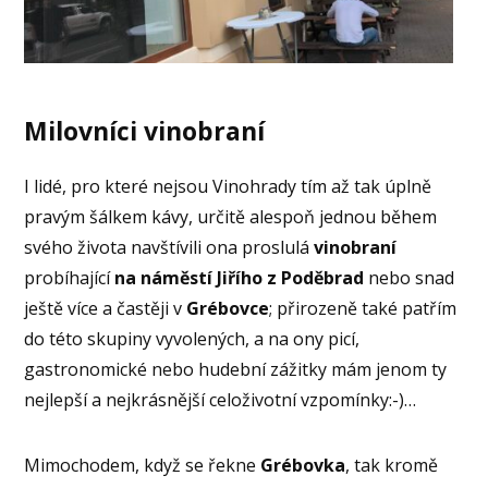
Milovníci vinobraní
I lidé, pro které nejsou Vinohrady tím až tak úplně
pravým šálkem kávy, určitě alespoň jednou během
svého života navštívili ona proslulá
vinobraní
probíhající
na náměstí Jiřího z Poděbrad
nebo snad
ještě více a častěji v
Grébovce
; přirozeně také patřím
do této skupiny vyvolených, a na ony picí,
gastronomické nebo hudební zážitky mám jenom ty
nejlepší a nejkrásnější celoživotní vzpomínky:-)…
Mimochodem, když se řekne
Grébovka
, tak kromě