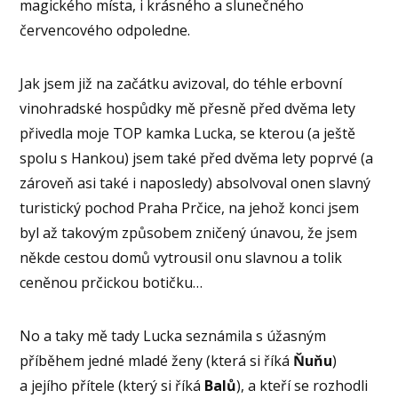
magického místa, i krásného a slunečného
červencového odpoledne.
Jak jsem již na začátku avizoval, do téhle erbovní
vinohradské hospůdky mě přesně před dvěma lety
přivedla moje TOP kamka Lucka, se kterou (a ještě
spolu s Hankou) jsem také před dvěma lety poprvé (a
zároveň asi také i naposledy) absolvoval onen slavný
turistický pochod Praha Prčice, na jehož konci jsem
byl až takovým způsobem zničený únavou, že jsem
někde cestou domů vytrousil onu slavnou a tolik
ceněnou prčickou botičku…
No a taky mě tady Lucka seznámila s úžasným
příběhem jedné mladé ženy (která si říká
Ňuňu
)
a jejího přítele (který si říká
Balů
), a kteří se rozhodli