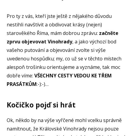
Pro ty z vás, kteří jste ještě z nějakého důvodu
nestihli navštívit a obdivovat krásy (nejen)
starověkého Říma, mám dobrou zprávu:
začněte
zprvu objevovat Vinohrady
, a jako výchozí bod
vašeho putování a objevování zvolte si výše
uvedenou hospůdku; my, co už se v těchto místech
alespoň trošinku orientujeme a vyznáme, tak moc
dobře víme:
VŠECHNY CESTY VEDOU KE TŘEM
PRASÁTKŮM
:-):-)…
Kočičko pojď si hrát
Ok, někdo by na výše vyřčené mohl vcelku správně
namítnout, že Královské Vinohrady nejsou pouze