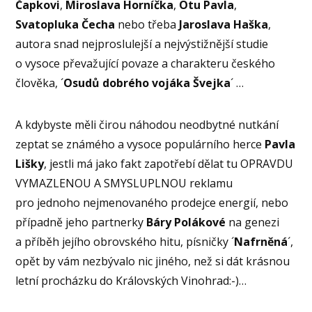
Čapkovi
,
Miroslava Horníčka
,
Otu Pavla
,
Svatopluka Čecha
nebo třeba
Jaroslava Haška
,
autora snad nejproslulejší a nejvýstižnější studie
o vysoce převažující povaze a charakteru českého
člověka, ´
Osudů dobrého vojáka Švejka
´ …
A kdybyste měli čirou náhodou neodbytné nutkání
zeptat se známého a vysoce populárního herce
Pavla
Lišky
, jestli má jako fakt zapotřebí dělat tu OPRAVDU
VYMAZLENOU A SMYSLUPLNOU reklamu
pro jednoho nejmenovaného prodejce energií, nebo
případně jeho partnerky
Báry Polákové
na genezi
a příběh jejího obrovského hitu, písničky ´
Nafrněná
´,
opět by vám nezbývalo nic jiného, než si dát krásnou
letní procházku do Královských Vinohrad:-)…