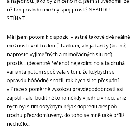
a najednou, jako by z ničeho nic, jsem si uvědomil, že
už ten poslední možný spoj prostě NEBUDU
STÍHAT…
Měl jsem potom k dispozici vlastně takové dvě reálné
možnosti: vzít to domů taxíkem, ale já taxíky (kromě
naprosto výjimečných a mimořádných situací)
prostě… (decentně řečeno) nejezdím; no a ta druhá
varianta potom spočívala v tom, že kdybych se
opravdu hóóódně snažil, tak bych si to přespání
v Praze s poměrně vysokou pravděpodobností asi
zajistil,- ale budit někoho někdy v jednu v noci, aniž
bych byl s tím dotyčným nějak dopředu alespoň
trochu před/domluvený, do toho se mně také příliš
nechtělo…