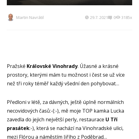
Martin Navrátil
29.7. 2021
0
3185x
Pražské
Královské Vinohrady
. Úžasné a krásné
prostory, kterými mám tu možnost i čest se už více
než tři roky téměř každý všední den pohybovat…
Předloni v létě, za dávných, ještě úplně normálních
necovidových časů:-(:-), mě moje TOP kamka Lucka
zavedla do jejich největší perly, restaurace
U Tří
prasátek
:-), která se nachází na Vinohradské ulici,
mezi Flórou a náměstím Jiřího z Poděbrad…