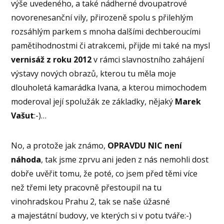
výše uvedeného, a také nádherné dvoupatrové
novorenesanční vily, přirozeně spolu s přilehlým
rozsáhlým parkem s mnoha dalšími dechberoucími
pamětihodnostmi či atrakcemi, přijde mi také na mysl
vernisáž z roku 2012
v rámci slavnostního zahájení
výstavy nových obrazů, kterou tu měla moje
dlouholetá kamarádka Ivana, a kterou mimochodem
moderoval její spolužák ze základky, nějaký
Marek
Vašut
:-)…
No, a protože jak známo,
OPRAVDU NIC není
náhoda
, tak jsme zprvu ani jeden z nás nemohli dost
dobře uvěřit tomu, že poté, co jsem před těmi více
než třemi lety pracovně přestoupil na tu
vinohradskou Prahu 2, tak se naše úžasné
a majestátní budovy, ve kterých si v potu tváře:-)