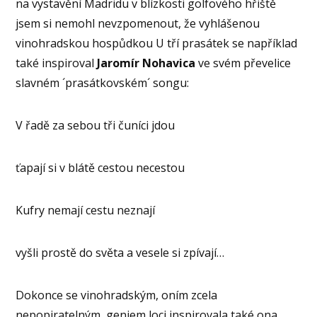
na vystavění Madridu v blízkosti golfového hřiště
jsem si nemohl nevzpomenout, že vyhlášenou
vinohradskou hospůdkou U tří prasátek se například
také inspiroval
Jaromír Nohavica
ve svém převelice
slavném ´prasátkovském´ songu:
V řadě za sebou tři čuníci jdou
ťapají si v blátě cestou necestou
Kufry nemají cestu neznají
vyšli prostě do světa a vesele si zpívají…
Dokonce se vinohradským, oním zcela
nepopiratelným, geniem loci inspirovala také ona