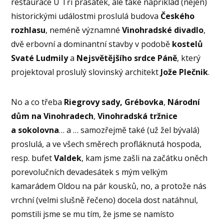
restaurace U Tří prasátek, ale také například (nejen)
historickými událostmi proslulá budova
Českého
rozhlasu
, neméně významné
Vinohradské divadlo
,
dvě erbovní a dominantní stavby v podobě
kostelů
Svaté Ludmily
a
Nejsvětějšího srdce Páně
, který
projektoval proslulý slovinský architekt
Jože Plečnik
.
No a co třeba
Riegrovy sady,
Grébovka
,
Národní
dům na Vinohradech
,
Vinohradská tržnice
a sokolovna
… a … samozřejmě také (už žel bývalá)
proslulá, a ve všech směrech profláknutá hospoda,
resp. bufet
Valdek
, kam jsme zašli na začátku oněch
porevolučních devadesátek s mým velkým
kamarádem Oldou na pár kousků, no, a protože nás
vrchní (velmi slušně řečeno) docela dost natáhnul,
pomstili jsme se mu tím, že jsme se namísto