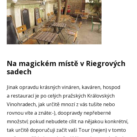
Na magickém místě v Riegrových
sadech
Jinak opravdu krásných vináren, kaváren, hospod
a restaurací je po celých pražských Královských
Vinohradech, jak určitě mnozí z vás tušíte nebo
rovnou víte a znáte:-), doopravdy nepřeberné
množství; pokud nebudete cílit na nějakou konkrétní,
tak určitě doporučuji začít vaši Tour (nejen) v tomto