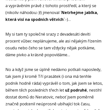
a vyprávěním právě z tohoto prostředí, a který se
(nikoliv náhodou:-)!) jmenoval ´
Netrhejme jablka,
která visí na spodních větvích
´:-)…
My si tam ty společné srazy z devadesáti devíti
procent vůbec neplánujeme, ale asi nějakým řízením
osudu nebo čeho se tam vždycky nějak potkáme,
dáme pivko a krásně popovídáme…
No a když jsme se úplně nedávno potkali naposledy,
tak jsem jí kromě Tří prasátek (i ona má tenhle
podnik hodně ráda) vyprávěl o tom, jak jsem se letos,
během těch posledních třech let
už podruhé
, nestihl
dostat domů do Neratovic, neboť jsem poměrně
značně podcenil neúprosně ubíhající tok času,