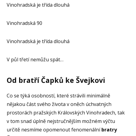
Vinohradská je třída dlouhá
Vinohradská 90
Vinohradská je třída dlouhá
V půl třetí nemůžu spát…
Od bratří Čapků ke Švejkovi
Co se týká osobností, které strávili minimálně
nějakou část svého života v oněch úchvatných
prostorách pražských Královských Vinohradech, tak
v tom snad úplně nejstručnějším možném výčtu
určitě nesmíme opomenout fenomenální
bratry