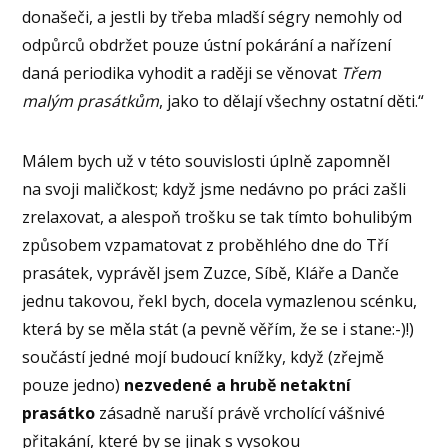
donašeči, a jestli by třeba mladší ségry nemohly od
odpůrců obdržet pouze ústní pokárání a nařízení
daná periodika vyhodit a raději se věnovat
Třem
malým prasátkům
, jako to dělají všechny ostatní děti.“
Málem bych už v této souvislosti úplně zapomněl
na svoji maličkost; když jsme nedávno po práci zašli
zrelaxovat, a alespoň trošku se tak tímto bohulibým
způsobem vzpamatovat z proběhlého dne do Tří
prasátek, vyprávěl jsem Zuzce, Síbě, Kláře a Danče
jednu takovou, řekl bych, docela vymazlenou scénku,
která by se měla stát (a pevně věřím, že se i stane:-)!)
součástí jedné mojí budoucí knížky, když (zřejmě
pouze jedno)
nezvedené a hrubě netaktní
prasátko
zásadně naruší právě vrcholící vášnivé
přitakání, které by se jinak s vysokou