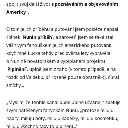
spojit svůj další život
s poznáváním a objevováním
Ameriky
…
O tom jejich příběhu a putování jsem posléze napsal
článek ´
Ňunin příběh
´, a zároveň jsem se také stal
vášnivým fanouškem jejich amerického putování;
když mně Lucka tehdy před dvěma lety vyprávěla
o Ňunině novátorském a vypiplaném projektu
´
Pipinění
´, úplně jsem z toho (v tomto případě, a na
rozdíl od Valdeku, přirozeně pouze obrazně:-)), čůral
smíchy…
„Myslím, že tenhle kanál bude úplně úžasnej,“ sděluje
svým natěšeným fanynkám Ňuňu, „protože miluju
hadry, miluju boty, miluju kabelky, miluju kosmetiku,
miluju všechno tady to pipinění…“