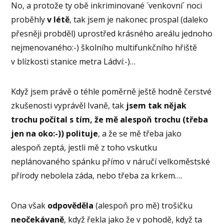
No, a protože ty obě inkriminované ´venkovní´ noci
proběhly
v létě
, tak jsem je nakonec prospal (daleko
přesněji probděl) uprostřed krásného areálu jednoho
nejmenovaného:-) školního multifunkčního hřiště
v blízkosti stanice metra Ládví:-)…
Když jsem právě o téhle poměrně ještě hodně čerstvé
zkušenosti vyprávěl Ivaně, tak
jsem tak nějak
trochu počítal s tím, že mě alespoň trochu (třeba
jen na oko:-)) polituje
, a že se mě třeba jako
alespoň zeptá, jestli mě z toho vskutku
neplánovaného spánku přímo v náručí velkoměstské
přírody nebolela záda, nebo třeba za krkem….
Ona však
odpověděla
(alespoň pro mě) trošičku
neočekávaně
, když řekla jako že v pohodě, když ta