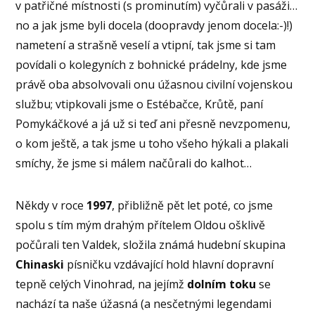
v patřičné místnosti (s prominutím) vyčůrali v pasáži…
no a jak jsme byli docela (doopravdy jenom docela:-)!)
nametení a strašně veselí a vtipní, tak jsme si tam
povídali o kolegyních z bohnické prádelny, kde jsme
právě oba absolvovali onu úžasnou civilní vojenskou
službu; vtipkovali jsme o Estébačce, Krůtě, paní
Pomykáčkové a já už si teď ani přesně nevzpomenu,
o kom ještě, a tak jsme u toho všeho hýkali a plakali
smíchy, že jsme si málem načůrali do kalhot…
Někdy v roce
1997
, přibližně pět let poté, co jsme
spolu s tím mým drahým přítelem Oldou ošklivě
počůrali ten Valdek, složila známá hudební skupina
Chinaski
písničku vzdávající hold hlavní dopravní
tepně celých Vinohrad, na jejímž
dolním toku
se
nachází ta naše úžasná (a nesčetnými legendami