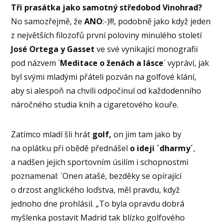
Tři prasátka jako samotný středobod Vinohrad?
No samozřejmě, že
ANO
:-)!!!, podobně jako když jeden
z největších filozofů první poloviny minulého století
José Ortega y Gasset
ve své vynikající monografii
pod názvem ´
Meditace o ženách a lásce
´ vypráví, jak
byl svými mladými přáteli pozván na golfové klání,
aby si alespoň na chvíli odpočinul od každodenního
náročného studia knih a cigaretového kouře.
Zatímco mladí šli hrát
golf,
on jim tam jako by
na oplátku při obědě přednášel
o ideji ´dharmy´
,
a nadšen jejich sportovním úsilím i schopnostmi
poznamenal: ´Onen atašé, bezděky se opírající
o drzost anglického loďstva, měl pravdu, když
jednoho dne prohlásil. „To byla opravdu dobrá
myšlenka postavit Madrid tak blízko golfového