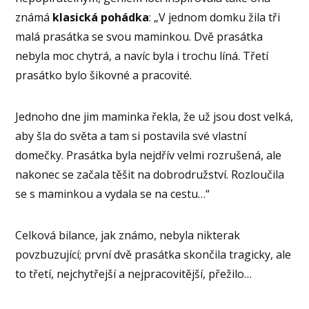
známá
klasická pohádka
: „V jednom domku žila tři
malá prasátka se svou maminkou. Dvě prasátka
nebyla moc chytrá, a navíc byla i trochu líná. Třetí
prasátko bylo šikovné a pracovité.
Jednoho dne jim maminka řekla, že už jsou dost velká,
aby šla do světa a tam si postavila své vlastní
domečky. Prasátka byla nejdřív velmi rozrušená, ale
nakonec se začala těšit na dobrodružství. Rozloučila
se s maminkou a vydala se na cestu…“
Celková bilance, jak známo, nebyla nikterak
povzbuzující; první dvě prasátka skončila tragicky, ale
to třetí, nejchytřejší a nejpracovitější, přežilo…