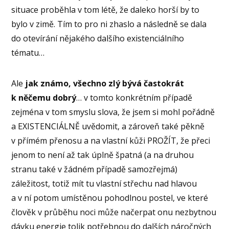
situace proběhla v tom létě, že daleko horší by to
bylo v zimě. Tím to pro ni zhaslo a následně se dala
do otevírání nějakého dalšího existenciálního
tématu…
Ale
jak známo, všechno zlý bývá častokrát
k něčemu dobrý
… v tomto konkrétním případě
zejména v tom smyslu slova, že jsem si mohl pořádně
a EXISTENCIÁLNĚ uvědomit, a zároveň také pěkně
v přímém přenosu a na vlastní kůži PROŽÍT, že přeci
jenom to není až tak úplně špatná (a na druhou
stranu také v žádném případě samozřejmá)
záležitost, totiž mít tu vlastní střechu nad hlavou
a v ní potom umístěnou pohodlnou postel, ve které
člověk v průběhu noci může načerpat onu nezbytnou
dávku energie tolik potřebnou do dalších náročných