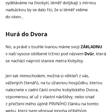
vyděláváme na živobytí, téměř dotýkají; s mírnou
nadsázkou by se dalo říci, že si téměř vidíme
do oken…
Hurá do Dvora
No, a právě s touhle Ivanou máme svoji
ZÁKLADNU
v naší vysoce oblíbené tržnici pod názvem
Dvůr
, která
se nachází naproti stanice metra Kobylisy.
Jen tak mimochodem, možná si někteří z vás,
vážených čtenářů, na tu úžasnou hospůdku, kterou
naleznete v zadní části onoho kobyliského Dvora,
vzpomenou; ať už z vlastní návštěvy, nebo snad
z přečtení mého úplně PRVNÍHO článku na tomto
webu, který jsem věnoval mnoha příběhům