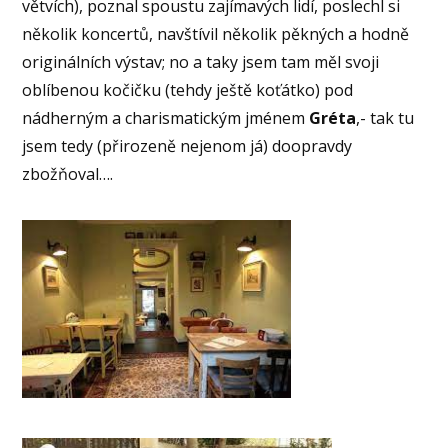
větvích), poznal spoustu zajímavých lidí, poslechl si
několik koncertů, navštívil několik pěkných a hodně
originálních výstav; no a taky jsem tam měl svoji
oblíbenou kočičku (tehdy ještě koťátko) pod
nádherným a charismatickým jménem
Gréta
,- tak tu
jsem tedy (přirozeně nejenom já) doopravdy
zbožňoval….