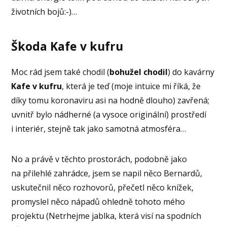
životních bojů:-)…
Škoda Kafe v kufru
Moc rád jsem také chodil (
bohužel chodil
) do kavárny
Kafe v kufru
, která je teď (moje intuice mi říká, že
díky tomu koronaviru asi na hodně dlouho) zavřená;
uvnitř bylo nádherné (a vysoce originální) prostředí
i interiér, stejně tak jako samotná atmosféra…
No a právě v těchto prostorách, podobně jako
na přilehlé zahrádce, jsem se napil něco Bernardů,
uskutečnil něco rozhovorů, přečetl něco knížek,
promyslel něco nápadů ohledně tohoto mého
projektu (Netrhejme jablka, která visí na spodních