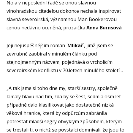
No a v neposlední řadě se onou slavnou
vinohradskou citadelou dokonce nechala inspirovat
slavná severoirská, významnou Man Bookerovou
cenou nedávno oceněná, prozaička
Anna Burnsová
.
Její nejúspěšnějším román ´
Mlíkař
´, jímž jsem se
zevrubně zaobíral v minulém článku pod
stejnojmenným názvem, pojednává o vrcholícím
severoirském konfliktu v 70.letech minulého století…
„A tak jsme si toho dne my, starší sestry, společně
lámaly hlavu nad tím, zda by se šest, sedm a osm let
případně dalo klasifikovat jako dostatečně nízká
věková hranice, která by odpůrcům zabránila
potrestat mladší ségry obvyklým způsobem, kterým
se trestali ti, o nichž se povstalci domnívali, že jsou to