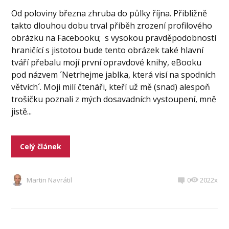
Od poloviny března zhruba do půlky října. Přibližně
takto dlouhou dobu trval příběh zrození profilového
obrázku na Facebooku; s vysokou pravděpodobností
hraničící s jistotou bude tento obrázek také hlavní
tváří přebalu mojí první opravdové knihy, eBooku
pod názvem ´Netrhejme jablka, která visí na spodních
větvích´. Moji milí čtenáři, kteří už mě (snad) alespoň
trošičku poznali z mých dosavadních vystoupení, mně
jistě...
Celý článek
Martin Navrátil
0
2022x