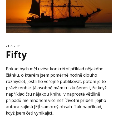
21.2. 2021
Fifty
Pokud bych měl uvést konkrétní příklad nějakého
článku, o kterém jsem poměrně hodně dlouho
rozmýšlet, jestli ho veřejně publikovat, potom je to
právě tenhle. Já osobně mám tu zkušenost, že když
například čtu nějakou knihu, v naprosté většině
případů mě mnohem více než ´životní příběh´ jejího
autora zajímá JEJÍ samotný obsah. Tak například,
když jsem četl vynikající...