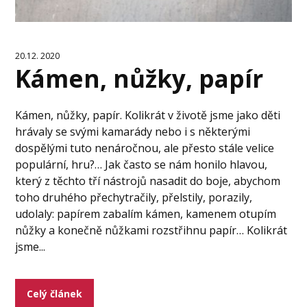
20.12. 2020
Kámen, nůžky, papír
Kámen, nůžky, papír. Kolikrát v životě jsme jako děti
hrávaly se svými kamarády nebo i s některými
dospělými tuto nenáročnou, ale přesto stále velice
populární, hru?… Jak často se nám honilo hlavou,
který z těchto tří nástrojů nasadit do boje, abychom
toho druhého přechytračily, přelstily, porazily,
udolaly: papírem zabalím kámen, kamenem otupím
nůžky a konečně nůžkami rozstřihnu papír… Kolikrát
jsme...
Celý článek