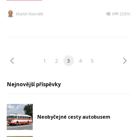
Martin Navrátil
0
2297x
1
2
3
4
5
Nejnovější příspěvky
Neobyčejné cesty autobusem