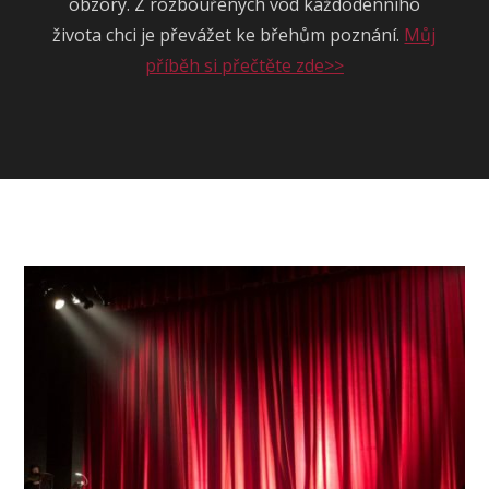
obzory. Z rozbouřených vod každodenního
života chci je převážet ke břehům poznání.
Můj
příběh si přečtěte zde>>