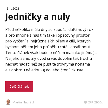
13.1. 2021
Jedničky a nuly
Před několika málo dny se započal další nový rok,
a pro mnohé z nás tím také i opětovný prostor
pro vytčení si nejrůznějších přání a cílů, kterých
bychom během jeho průběhu chtěli dosáhnout…
Tento článek však bude o něčem malinko jiném:-)…
Na jeho samotný úvod si vás dovolím tak trochu
nechat hádat; než se pustíte (rovnýma nohama
a s dobrou náladou:-)) do jeho čtení, zkuste...
Celý článek
Martin Navrátil
2
2900x