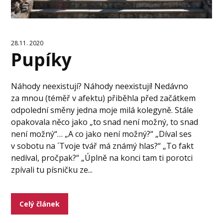
28.11. 2020
Pupíky
Náhody neexistují? Náhody neexistují! Nedávno
za mnou (téměř v afektu) přiběhla před začátkem
odpolední směny jedna moje milá kolegyně. Stále
opakovala něco jako „to snad není možný, to snad
není možný“… „A co jako není možný?“ „Díval ses
v sobotu na ´Tvoje tvář má známý hlas?“ „To fakt
nedíval, pročpak?“ „Úplně na konci tam ti porotci
zpívali tu písničku ze...
Celý článek