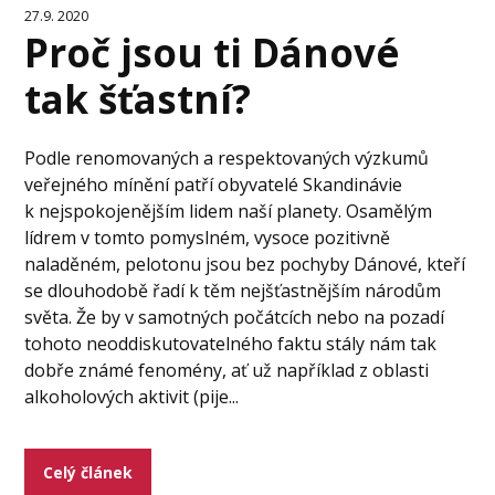
27.9. 2020
Proč jsou ti Dánové
tak šťastní?
Podle renomovaných a respektovaných výzkumů
veřejného mínění patří obyvatelé Skandinávie
k nejspokojenějším lidem naší planety. Osamělým
lídrem v tomto pomyslném, vysoce pozitivně
naladěném, pelotonu jsou bez pochyby Dánové, kteří
se dlouhodobě řadí k těm nejšťastnějším národům
světa. Že by v samotných počátcích nebo na pozadí
tohoto neoddiskutovatelného faktu stály nám tak
dobře známé fenomény, ať už například z oblasti
alkoholových aktivit (pije...
Celý článek