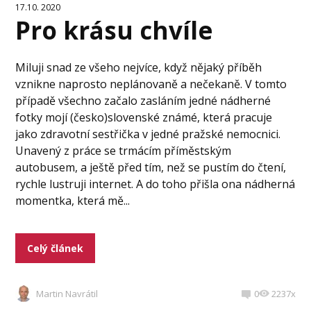
17.10. 2020
Pro krásu chvíle
Miluji snad ze všeho nejvíce, když nějaký příběh
vznikne naprosto neplánovaně a nečekaně. V tomto
případě všechno začalo zasláním jedné nádherné
fotky mojí (česko)slovenské známé, která pracuje
jako zdravotní sestřička v jedné pražské nemocnici.
Unavený z práce se trmácím příměstským
autobusem, a ještě před tím, než se pustím do čtení,
rychle lustruji internet. A do toho přišla ona nádherná
momentka, která mě...
Celý článek
Martin Navrátil
0
2237x