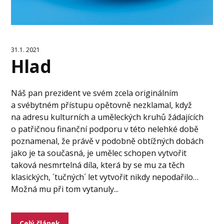
31.1. 2021
Hlad
Náš pan prezident ve svém zcela originálním
a svébytném přístupu opětovně nezklamal, když
na adresu kulturních a uměleckých kruhů žádajících
o patřičnou finanční podporu v této nelehké době
poznamenal, že právě v podobně obtížných dobách
jako je ta současná, je umělec schopen vytvořit
taková nesmrtelná díla, která by se mu za těch
klasických, ´tučných´ let vytvořit nikdy nepodařilo…
Možná mu při tom vytanuly...
Celý článek