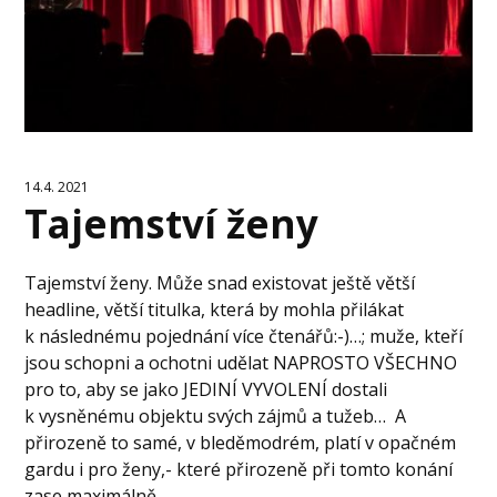
14.4. 2021
Tajemství ženy
Tajemství ženy. Může snad existovat ještě větší
headline, větší titulka, která by mohla přilákat
k následnému pojednání více čtenářů:-)…; muže, kteří
jsou schopni a ochotni udělat NAPROSTO VŠECHNO
pro to, aby se jako JEDINÍ VYVOLENÍ dostali
k vysněnému objektu svých zájmů a tužeb… A
přirozeně to samé, v bleděmodrém, platí v opačném
gardu i pro ženy,- které přirozeně při tomto konání
zase maximálně...