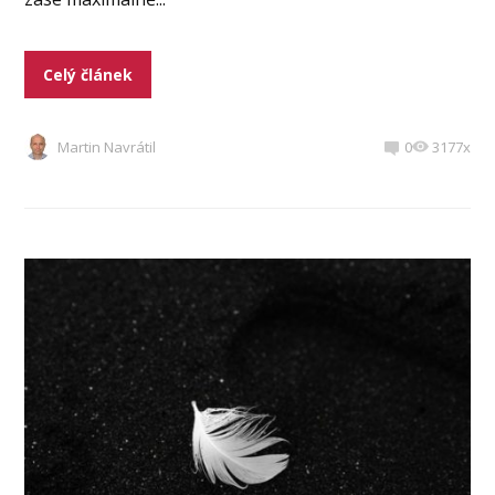
Celý článek
Martin Navrátil
0
3177x