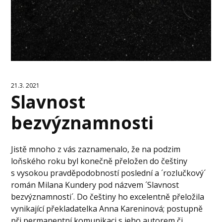
21.3. 2021
Slavnost
bezvýznamnosti
Jistě mnoho z vás zaznamenalo, že na podzim
loňského roku byl konečně přeložen do češtiny
s vysokou pravděpodobností poslední a ´rozlučkový´
román Milana Kundery pod názvem ´Slavnost
bezvýznamnosti´. Do češtiny ho excelentně přeložila
vynikající překladatelka Anna Kareninová; postupně
při permanentní komunikaci s jeho autorem či