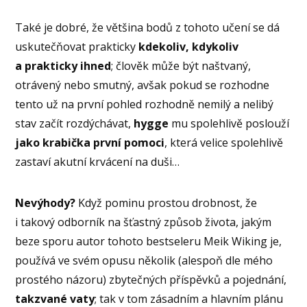
Také je dobré, že většina bodů z tohoto učení se dá
uskutečňovat prakticky
kdekoliv, kdykoliv
a prakticky ihned
; člověk může být naštvaný,
otrávený nebo smutný, avšak pokud se rozhodne
tento už na první pohled rozhodně nemilý a nelibý
stav začít rozdýchávat,
hygge
mu spolehlivě poslouží
jako krabička první pomoci
, která velice spolehlivě
zastaví akutní krvácení na duši…
Nevýhody?
Když pominu prostou drobnost, že
i takový odborník na šťastný způsob života, jakým
beze sporu autor tohoto bestseleru Meik Wiking je,
používá ve svém opusu několik (alespoň dle mého
prostého názoru) zbytečných příspěvků a pojednání,
takzvané vaty
; tak v tom zásadním a hlavním plánu