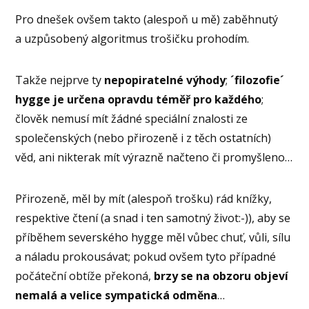
Pro dnešek ovšem takto (alespoň u mě) zaběhnutý
a uzpůsobený algoritmus trošičku prohodím.
Takže nejprve ty
nepopiratelné výhody
;
´filozofie´
hygge je určena opravdu téměř pro každého
;
člověk nemusí mít žádné speciální znalosti ze
společenských (nebo přirozeně i z těch ostatních)
věd, ani nikterak mít výrazně načteno či promyšleno…
Přirozeně, měl by mít (alespoň trošku) rád knížky,
respektive čtení (a snad i ten samotný život:-)), aby se
příběhem severského hygge měl vůbec chuť, vůli, sílu
a náladu prokousávat; pokud ovšem tyto případné
počáteční obtíže překoná,
brzy se na obzoru objeví
nemalá a velice sympatická odměna
…