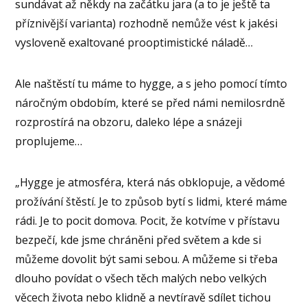
sundávat až někdy na začátku jara (a to je ještě ta
příznivější varianta) rozhodně nemůže vést k jakési
vysloveně exaltované prooptimistické náladě…
Ale naštěstí tu máme to hygge, a s jeho pomocí tímto
náročným obdobím, které se před námi nemilosrdně
rozprostírá na obzoru, daleko lépe a snázeji
proplujeme…
„Hygge je atmosféra, která nás obklopuje, a vědomé
prožívání štěstí. Je to způsob bytí s lidmi, které máme
rádi. Je to pocit domova. Pocit, že kotvíme v přístavu
bezpečí, kde jsme chráněni před světem a kde si
můžeme dovolit být sami sebou. A můžeme si třeba
dlouho povídat o všech těch malých nebo velkých
věcech života nebo klidně a nevtíravě sdílet tichou