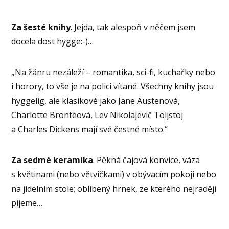
Za šesté knihy
. Jejda, tak alespoň v něčem jsem
docela dost hygge:-)…
„Na žánru nezáleží – romantika, sci-fi, kuchařky nebo
i horory, to vše je na polici vítané. Všechny knihy jsou
hyggelig, ale klasikové jako Jane Austenová,
Charlotte Brontëová, Lev Nikolajevič Toljstoj
a Charles Dickens mají své čestné místo.“
Za sedmé keramika
. Pěkná čajová konvice, váza
s květinami (nebo větvičkami) v obývacím pokoji nebo
na jídelním stole; oblíbený hrnek, ze kterého nejraději
pijeme…