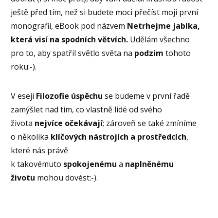
ještě před tím, než si budete moci přečíst moji první
monografii, eBook pod názvem
Netrhejme jablka,
která visí na spodních větvích.
Udělám všechno
pro to, aby spatřil světlo světa na
podzim
tohoto
roku:-).
V eseji
Filozofie úspěchu
se budeme v první řadě
zamýšlet nad tím, co vlastně lidé od svého
života
nejvíce očekávají
; zároveň se také zmíníme
o několika
klíčových nástrojích a prostředcích
,
které nás právě
k takovémuto
spokojenému
a
naplněnému
životu
mohou dovést:-).