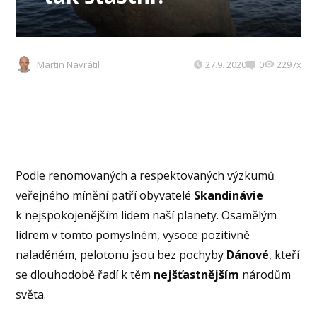
Martin Navrátil
27.9. 2020
0
2297x
Podle renomovaných a respektovaných výzkumů
veřejného mínění patří obyvatelé
Skandinávie
k nejspokojenějším lidem naší planety. Osamělým
lídrem v tomto pomyslném, vysoce pozitivně
naladěném, pelotonu jsou bez pochyby
Dánové
, kteří
se dlouhodobě řadí k těm
nejšťastnějším
národům
světa.