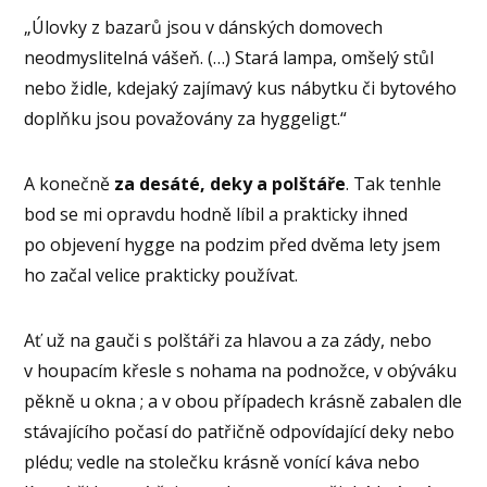
„Úlovky z bazarů jsou v dánských domovech
neodmyslitelná vášeň. (…) Stará lampa, omšelý stůl
nebo židle, kdejaký zajímavý kus nábytku či bytového
doplňku jsou považovány za hyggeligt.“
A konečně
za desáté, deky a polštáře
. Tak tenhle
bod se mi opravdu hodně líbil a prakticky ihned
po objevení hygge na podzim před dvěma lety jsem
ho začal velice prakticky používat.
Ať už na gauči s polštáři za hlavou a za zády, nebo
v houpacím křesle s nohama na podnožce, v obýváku
pěkně u okna ; a v obou případech krásně zabalen dle
stávajícího počasí do patřičně odpovídající deky nebo
plédu; vedle na stolečku krásně vonící káva nebo