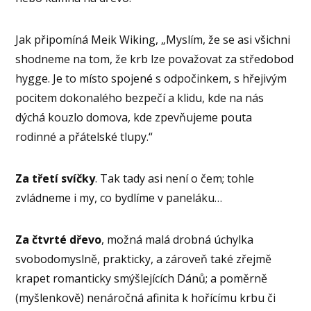
Jak připomíná Meik Wiking, „Myslím, že se asi všichni
shodneme na tom, že krb lze považovat za středobod
hygge. Je to místo spojené s odpočinkem, s hřejivým
pocitem dokonalého bezpečí a klidu, kde na nás
dýchá kouzlo domova, kde zpevňujeme pouta
rodinné a přátelské tlupy.“
Za třetí svíčky
. Tak tady asi není o čem; tohle
zvládneme i my, co bydlíme v paneláku…
Za čtvrté dřevo
, možná malá drobná úchylka
svobodomyslně, prakticky, a zároveň také zřejmě
krapet romanticky smýšlejících Dánů; a poměrně
(myšlenkově) nenáročná afinita k hořícímu krbu či