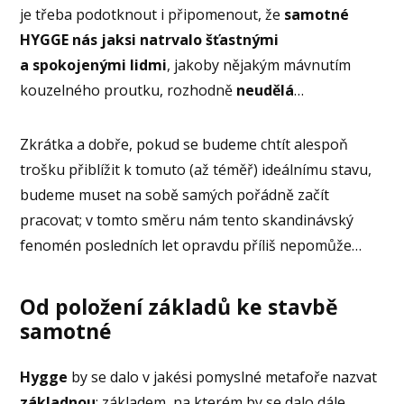
je třeba podotknout i připomenout, že
samotné
HYGGE nás jaksi natrvalo šťastnými
a spokojenými lidmi
, jakoby nějakým mávnutím
kouzelného proutku, rozhodně
neudělá
…
Zkrátka a dobře, pokud se budeme chtít alespoň
trošku přiblížit k tomuto (až téměř) ideálnímu stavu,
budeme muset na sobě samých pořádně začít
pracovat; v tomto směru nám tento skandinávský
fenomén posledních let opravdu příliš nepomůže…
Od položení základů ke stavbě
samotné
Hygge
by se dalo v jakési pomyslné metafoře nazvat
základnou
; základem, na kterém by se dalo dále