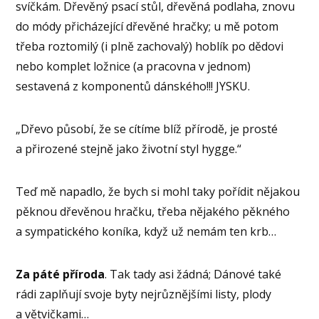
svíčkám. Dřevěný psací stůl, dřevěná podlaha, znovu
do módy přicházející dřevěné hračky; u mě potom
třeba roztomilý (i plně zachovalý) hoblík po dědovi
nebo komplet ložnice (a pracovna v jednom)
sestavená z komponentů dánského!!! JYSKU.
„Dřevo působí, že se cítíme blíž přírodě, je prosté
a přirozené stejně jako životní styl hygge.“
Teď mě napadlo, že bych si mohl taky pořídit nějakou
pěknou dřevěnou hračku, třeba nějakého pěkného
a sympatického koníka, když už nemám ten krb…
Za páté příroda
. Tak tady asi žádná; Dánové také
rádi zaplňují svoje byty nejrůznějšími listy, plody
a větvičkami…