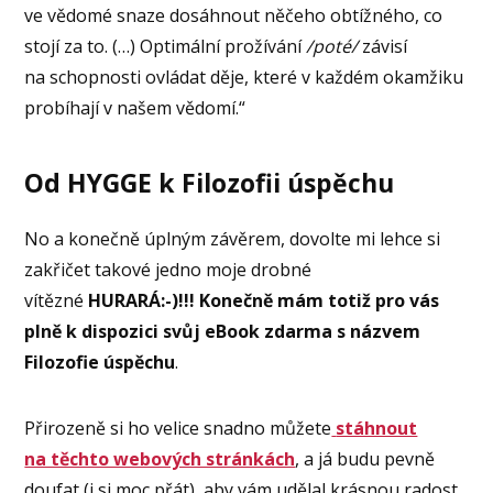
ve vědomé snaze dosáhnout něčeho obtížného, co
stojí za to. (…) Optimální prožívání
/poté/
závisí
na schopnosti ovládat děje, které v každém okamžiku
probíhají v našem vědomí.“
Od HYGGE k Filozofii úspěchu
No a konečně úplným závěrem, dovolte mi lehce si
zakřičet takové jedno moje drobné
vítězné
HURARÁ:-)!!!
Konečně mám totiž pro vás
plně k dispozici svůj eBook zdarma s názvem
Filozofie úspěchu
.
Přirozeně si ho velice snadno můžete
stáhnout
na těchto webových stránkách
, a já budu pevně
doufat (i si moc přát), aby vám udělal krásnou radost