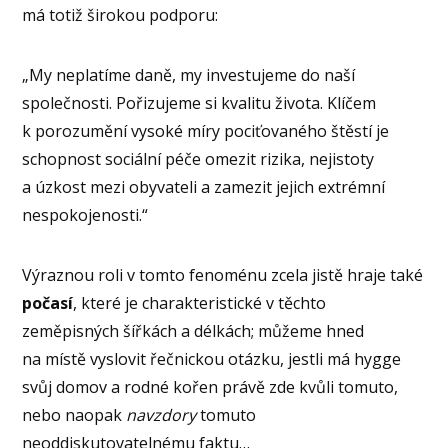
má totiž širokou podporu:
„My neplatíme daně, my investujeme do naší
společnosti. Pořizujeme si kvalitu života. Klíčem
k porozumění vysoké míry pociťovaného štěstí je
schopnost sociální péče omezit rizika, nejistoty
a úzkost mezi obyvateli a zamezit jejich extrémní
nespokojenosti.“
Výraznou roli v tomto fenoménu zcela jistě hraje také
počasí
, které je charakteristické v těchto
zeměpisných šířkách a délkách; můžeme hned
na místě vyslovit řečnickou otázku, jestli má hygge
svůj domov a rodné kořen právě zde kvůli tomuto,
nebo naopak
navzdory
tomuto
neoddiskutovatelnému faktu…