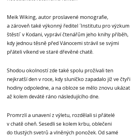
Meik Wiking, autor proslavené monografie,
a zároveň také výkonný ředitel ´Institutu pro výzkum
štěstí´ v Kodani, vypráví čtenářům jeho knihy příběh,
kdy jednou těsně před Vánocemi strávil se svými
přáteli víkend ve staré dřevěné chatě.
Shodou okolností zde také spolu prožívali ten
nejkratší den v roce, kdy sluníčko zapadalo již ve čtyři
hodiny odpoledne, a na obloze se mělo znovu ukázat
až kolem deváté ráno následujícího dne.
Promrzlí a unavení z výletu, rozdělali si přátelé
v chatě oheň. Sesedli se kolem krbu, oblečeni
do tlustých svetrů a vlněných ponožek. Od samé