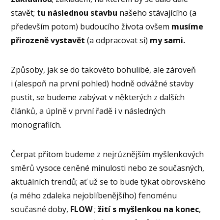
stavět;
tu
následnou stavbu
našeho stávajícího (a
především potom) budoucího života ovšem
musíme
přirozeně vystavět
(a odpracovat si)
my sami.
Způsoby, jak se do takovéto bohulibé, ale zároveň
i (alespoň na první pohled) hodně odvážné stavby
pustit, se budeme zabývat v některých z dalších
článků, a úplně v první řadě i v následných
monografiích.
Čerpat přitom budeme z nejrůznějším myšlenkových
směrů vysoce ceněné minulosti nebo ze současných,
aktuálních trendů; ať už se to bude týkat obrovského
(a mého zdaleka nejoblíbenějšího) fenoménu
současné doby,
FLOW
;
žití s myšlenkou na konec
,