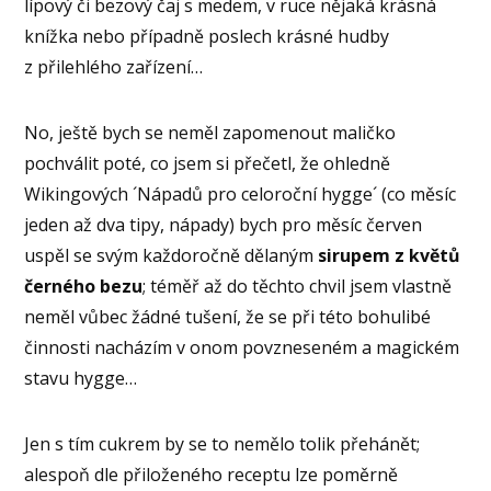
lípový či bezový čaj s medem, v ruce nějaká krásná
knížka nebo případně poslech krásné hudby
z přilehlého zařízení…
No, ještě bych se neměl zapomenout maličko
pochválit poté, co jsem si přečetl, že ohledně
Wikingových ´Nápadů pro celoroční hygge´ (co měsíc
jeden až dva tipy, nápady) bych pro měsíc červen
uspěl se svým každoročně dělaným
sirupem z květů
černého bezu
; téměř až do těchto chvil jsem vlastně
neměl vůbec žádné tušení, že se při této bohulibé
činnosti nacházím v onom povzneseném a magickém
stavu hygge…
Jen s tím cukrem by se to nemělo tolik přehánět;
alespoň dle přiloženého receptu lze poměrně