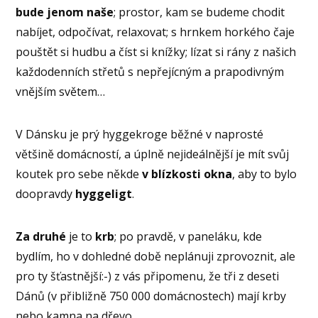
bude jenom naše
; prostor, kam se budeme chodit
nabíjet, odpočívat, relaxovat; s hrnkem horkého čaje
pouštět si hudbu a číst si knížky; lízat si rány z našich
každodenních střetů s nepřejícným a prapodivným
vnějším světem…
V Dánsku je prý hyggekroge běžné v naprosté
většině domácností, a úplně nejideálnější je mít svůj
koutek pro sebe někde
v blízkosti okna
, aby to bylo
doopravdy
hyggeligt
.
Za druhé
je to
krb
; po pravdě, v paneláku, kde
bydlím, ho v dohledné době neplánuji zprovoznit, ale
pro ty šťastnější:-) z vás připomenu, že tři z deseti
Dánů (v přibližně 750 000 domácnostech) mají krby
nebo kamna na dřevo.