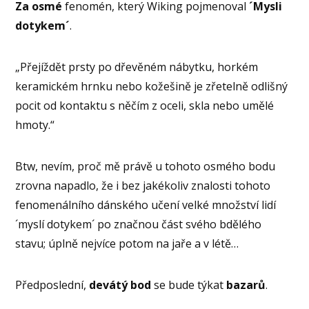
Za osmé
fenomén, který Wiking pojmenoval
´Mysli
dotykem´
.
„Přejíždět prsty po dřevěném nábytku, horkém
keramickém hrnku nebo kožešině je zřetelně odlišný
pocit od kontaktu s něčím z oceli, skla nebo umělé
hmoty.“
Btw, nevím, proč mě právě u tohoto osmého bodu
zrovna napadlo, že i bez jakékoliv znalosti tohoto
fenomenálního dánského učení velké množství lidí
´myslí dotykem´ po značnou část svého bdělého
stavu; úplně nejvíce potom na jaře a v létě…
Předposlední,
devátý bod
se bude týkat
bazarů
.