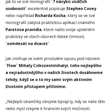
jak to ve své monografii
´7 návyků vůdčích
osobností´
excelentně popisuje
Stephen Covey
nebo například
Richarda Kocha
, který se ve své
monografii zabývá praktickou aplikací známého
Paretova pravidla
, které našlo svoje uplatnění
prakticky ve všech oborech lidské činnosti,
´osmdesát na dvacet´
.
Jak zmiňuje ve svém proslulém opusu pod názvem
´Flow´
Mihaly Csikszentmihalyi
,
toho nejlepšího
a nejradostnějšího v našich životech dosáhneme
tehdy, když se o to my sami svým aktivním
životním přístupem přičiníme.
„Nejlepší okamžiky obvykle bývají ty, kdy se naše tělo
nebo mysl vzepne k hranicím svých možností