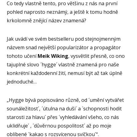
Co tedy vlastně tento, pro většinu z nás na první
pohled naprosto neznámý, a ještě k tomu hodně
krkolomně znějící název znamená?
Jak uvádí ve svém bestselleru pod stejnojmenným
názvem snad největší popularizátor a propagátor
tohoto učení
Meik Wiking
, vysvětlit přesně, co ono
tajuplné slovo ´hygge´ vlastně znamená pro naše
konkrétní každodenní žití, nemusí být až tak úplně
jednoduché…
„Hygge bývá popisováno různě, od ´umění vytvářet
sounáležitost´, ´útulna na duši´ a ´schopnosti hodit
starosti za hlavu´ přes ´vyhledávání všeho, co nás
uklidňuje´ , ´důvěrnou pospolitost´ až po moje
oblíbené ´kakao s rozsvícenou svíčkou´“.