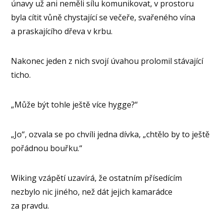
únavy už ani neměli sílu komunikovat, v prostoru
byla cítit vůně chystající se večeře, svařeného vína
a praskajícího dřeva v krbu.
Nakonec jeden z nich svojí úvahou prolomil stávající
ticho.
„Může být tohle ještě více hygge?“
„Jo“, ozvala se po chvíli jedna dívka, „chtělo by to ještě
pořádnou bouřku.“
Wiking vzápětí uzavírá, že ostatním přísedícím
nezbylo nic jiného, než dát jejich kamarádce
za pravdu.