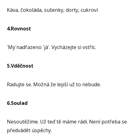
Káva, čokoláda, sušenky, dorty, cukroví
4.Rovnost
´My´nadřazeno ´já´. Vycházejte si vstříc.
5.Vděčnost
Radujte se. Možná že lepší už to nebude.
6.Soulad
Nesoutěžíme. Už teď tě máme rádi. Není potřeba se
předvádět úspěchy.