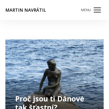
MARTIN NAVRÁTIL
MENU
Proč jsou ti Dánové
tak šťastní?