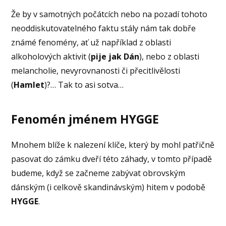
Že by v samotných počátcích nebo na pozadí tohoto
neoddiskutovatelného faktu stály nám tak dobře
známé fenomény, ať už například z oblasti
alkoholových aktivit (
pije jak Dán
), nebo z oblasti
melancholie, nevyrovnanosti či přecitlivělosti
(
Hamlet
)?… Tak to asi sotva…
Fenomén jménem HYGGE
Mnohem blíže k nalezení klíče, který by mohl patřičně
pasovat do zámku dveří této záhady, v tomto případě
budeme, když se začneme zabývat obrovským
dánským (i celkově skandinávským) hitem v podobě
HYGGE
.