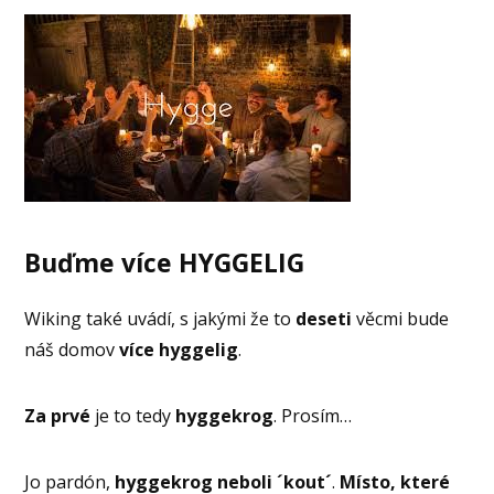
Buďme více HYGGELIG
Wiking také uvádí, s jakými že to
deseti
věcmi bude
náš domov
více hyggelig
.
Za prvé
je to tedy
hyggekrog
. Prosím…
Jo pardón,
hyggekrog neboli ´kout´
.
Místo, které