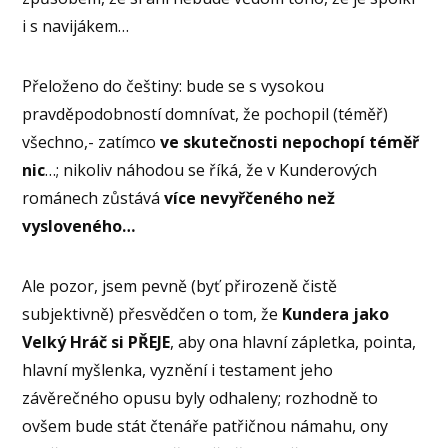
i s navijákem…
Přeloženo do češtiny: bude se s vysokou
pravděpodobností domnívat, že pochopil (téměř)
všechno,- zatímco
ve skutečnosti nepochopí téměř
nic
…; nikoliv náhodou se říká, že v Kunderových
románech zůstává
více nevyřčeného než
vysloveného…
Ale pozor, jsem pevně (byť přirozeně čistě
subjektivně) přesvědčen o tom, že
Kundera jako
Velký Hráč si PŘEJE
, aby ona hlavní zápletka, pointa,
hlavní myšlenka, vyznění i testament jeho
závěrečného opusu byly odhaleny; rozhodně to
ovšem bude stát čtenáře patřičnou námahu, ony