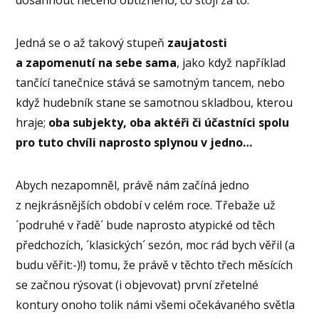
dosáhnout něčeho obtížného, co stojí za to.“
Jedná se o až takový stupeň
zaujatosti
a zapomenutí na sebe sama
, jako když například
tančící tanečnice stává se samotným tancem, nebo
když hudebník stane se samotnou skladbou, kterou
hraje;
oba subjekty, oba aktéři či účastníci spolu
pro tuto chvíli naprosto splynou
v jedno…
Abych nezapomněl, právě nám začíná jedno
z nejkrásnějších období v celém roce. Třebaže už
´podruhé v řadě´ bude naprosto atypické od těch
předchozích, ´klasických´ sezón, moc rád bych věřil (a
budu věřit:-)!) tomu, že právě v těchto třech měsících
se začnou rýsovat (i objevovat) první zřetelné
kontury onoho tolik námi všemi očekávaného světla