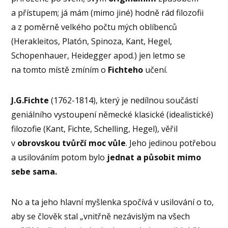
a přístupem; já mám (mimo jiné) hodně rád filozofii
a z poměrně velkého počtu mých oblíbenců
(Herakleitos, Platón, Spinoza, Kant, Hegel,
Schopenhauer, Heidegger apod.) jen letmo se
na tomto místě zmíním o
Fichteho
učení.
J.G.Fichte
(1762-1814), který je nedílnou součástí
geniálního vystoupení německé klasické (idealistické)
filozofie (Kant, Fichte, Schelling, Hegel), věřil
v
obrovskou tvůrčí moc vůle
. Jeho jedinou potřebou
a usilováním potom bylo
jednat a působit mimo
sebe sama.
No a ta jeho hlavní myšlenka spočívá v usilování o to,
aby se člověk stal „vnitřně nezávislým na všech