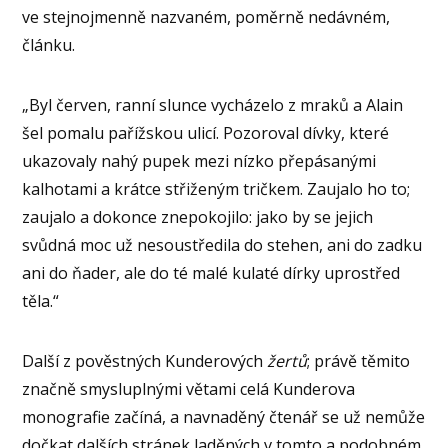
ve stejnojmenně nazvaném, poměrně nedávném,
článku.
„Byl červen, ranní slunce vycházelo z mraků a Alain
šel pomalu pařížskou ulicí. Pozoroval dívky, které
ukazovaly nahý pupek mezi nízko přepásanými
kalhotami a krátce střiženým tričkem. Zaujalo ho to;
zaujalo a dokonce znepokojilo: jako by se jejich
svůdná moc už nesoustředila do stehen, ani do zadku
ani do ňader, ale do té malé kulaté dírky uprostřed
těla.“
Další z pověstných Kunderových
žertů
; právě těmito
značně smysluplnými větami celá Kunderova
monografie začíná, a navnaděný čtenář se už nemůže
dočkat dalších stránek laděných v tomto a podobném