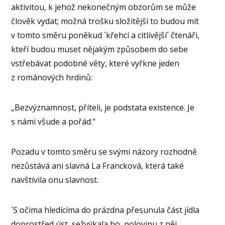
aktivitou, k jehož nekonečným obzorům se může
člověk vydat; možná trošku složitější to budou mít
v tomto směru poněkud ´křehcí a citlivější´ čtenáři,
kteří budou muset nějakým způsobem do sebe
vstřebávat podobné věty, které vyřkne jeden
z románových hrdinů:
„Bezvýznamnost, příteli, je podstata existence. Je
s námi všude a pořád.“
Pozadu v tomto směru se svými názory rozhodně
nezůstává ani slavná La Francková, která také
navštívila onu slavnost.
´S očima hledícíma do prázdna přesunula část jídla
doprostřed úst, sežvýkala ho, polovinu z něj