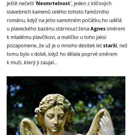
ještě nečetli ´
Nesmrtelnost
´, jeden z klíčových
stavebních kamenů celého tohoto famózního
románu, když na jeho samotném počátku ho udělá
u plaveckého bazénu stárnoucí žena
Agnes
směrem
k mladému plavčíkovi, a maličko u toho jaksi
pozapomene, že už je o mnoho desítek let
starší
, než
tomu bylo v době, když ho dělala poprvé směrem
k muži, který ji zaujal…