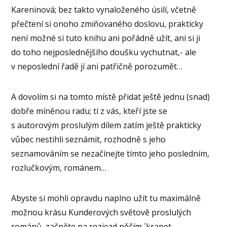
Kareninová; bez takto vynaloženého úsilí, včetně
přečtení si onoho zmiňovaného doslovu, prakticky
není možné si tuto knihu ani pořádně užít, ani si ji
do toho nejposlednějšího doušku vychutnat,- ale
v neposlední řadě jí ani patřičně porozumět…
A dovolím si na tomto místě přidat ještě jednu (snad)
dobře míněnou radu; ti z vás, kteří jste se
s autorovým proslulým dílem zatím ještě prakticky
vůbec nestihli seznámit, rozhodně s jeho
seznamováním se nezačínejte tímto jeho posledním,
rozlučkovým, románem…
Abyste si mohli opravdu naplno užít tu maximálně
možnou krásu Kunderových světově proslulých
románů, začněte na rozjezd něčím ´krapet