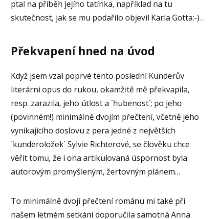
ptal na příběh jejího tatínka, například na tu
skutečnost, jak se mu podařilo objevil Karla Gotta:-)…
Překvapení hned na úvod
Když jsem vzal poprvé tento poslední Kunderův
literární opus do rukou, okamžitě mě překvapila,
resp. zarazila, jeho útlost a ´hubenost´; po jeho
(povinném!) minimálně dvojím přečtení, včetně jeho
vynikajícího doslovu z pera jedné z největších
´kunderoložek´ Sylvie Richterové, se člověku chce
věřit tomu, že i ona artikulovaná úspornost byla
autorovým promyšleným, žertovným plánem…
To minimálně dvojí přečtení románu mi také při
našem letmém setkání doporučila samotná Anna