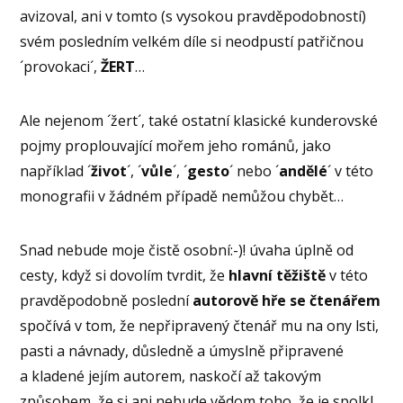
avizoval, ani v tomto (s vysokou pravděpodobností)
svém posledním velkém díle si neodpustí patřičnou
´provokaci´,
ŽERT
…
Ale nejenom ´žert´, také ostatní klasické kunderovské
pojmy proplouvající mořem jeho románů, jako
například ´
život
´, ´
vůle
´, ´
gesto
´ nebo ´
andělé
´ v této
monografii v žádném případě nemůžou chybět…
Snad nebude moje čistě osobní:-)! úvaha úplně od
cesty, když si dovolím tvrdit, že
hlavní těžiště
v této
pravděpodobně poslední
autorově hře se čtenářem
spočívá v tom, že nepřipravený čtenář mu na ony lsti,
pasti a návnady, důsledně a úmyslně připravené
a kladené jejím autorem, naskočí až takovým
způsobem, že si ani nebude vědom toho, že je spolkl