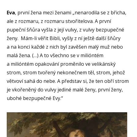
Eva
, první žena mezi ženami „nenarodila se z břicha,
ale z rozmaru, z rozmaru stvořitelova. A první
pupeční šňůra vyšla z její vulvy, z vulvy bezpupečné
ženy. Mám-li věřit Bibli, vyšly z ní ještě další šňůry
a na konci každé z nich byl zavěšen malý muž nebo
malá žena. (…) A to všechno se v milióntém
a milióntém opakování proměnilo ve velikánský
strom, strom tvořený nekonečnem těl, strom, jehož
větvoví sahá do nebe. A představ si, že ten obří strom
je vkořeněný do vulvy jediné malé ženy, první ženy,
ubohé bezpupečné Evy.“