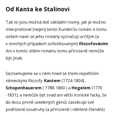
Od Kanta ke Stalinovi
Tak to jsou možná dvě základní roviny, jak je možno
interpretovat (nejen) tento Kunderův román; k tomu
ovšem navíc se jeho romány vyznačují určitým (a
v mnohých případech sofistikovaným)
filozofováním
.
Ani v tomto útlém románu tomu přirozeně nemůže
být jinak.
Seznamujeme se v něm hned se třemi největšími
německými filozofy:
Kantem
(1724-1804) ,
Schopenhauerem
( 1788-1860 ) a
Hegelem
(1770
-1831); a nemůže být snad ani větší ironické facky, že
do dvou prvně uvedených géniů zasvěcuje své
podřízené soudruhy (a přirozeně i některé čtenáře)