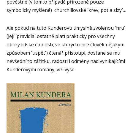
pověstné (v tomto případě přirozeně pouze
symbolicky myšlené) churchillovské ´krev, pot a slzy´…
Ale pokud na tuto Kunderovu úmyslně zvolenou ´hru´
(její ´pravidla´ ostatně platí prakticky pro všechny
obory lidské činnosti, ve kterých chce člověk nějakým
způsobem ´uspět´) čtenář přistoupí, dostane se mu
nevšedního zážitku, radosti i odměny nad vynikajícími
Kunderovými romány, viz. výše.