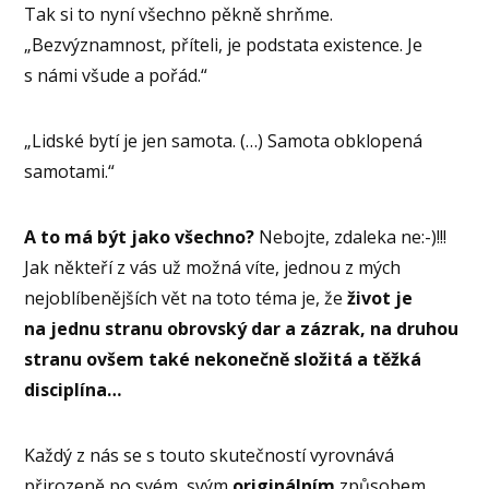
Tak si to nyní všechno pěkně shrňme.
„Bezvýznamnost, příteli, je podstata existence. Je
s námi všude a pořád.“
„Lidské bytí je jen samota. (…) Samota obklopená
samotami.“
A to má být jako všechno?
Nebojte, zdaleka ne:-)!!!
Jak někteří z vás už možná víte, jednou z mých
nejoblíbenějších vět na toto téma je, že
život je
na jednu stranu obrovský dar a zázrak, na druhou
stranu ovšem také nekonečně složitá a těžká
disciplína…
Každý z nás se s touto skutečností vyrovnává
přirozeně po svém, svým
originálním
způsobem