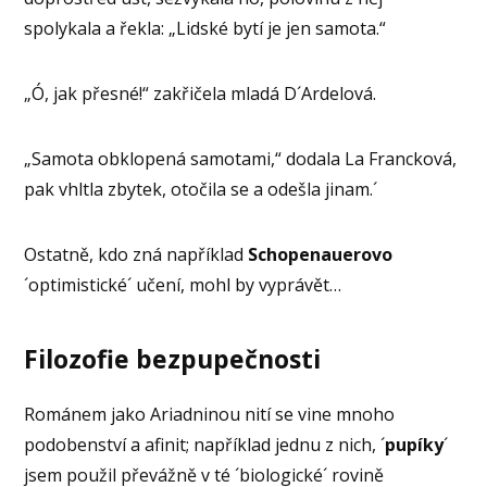
spolykala a řekla: „Lidské bytí je jen samota.“
„Ó, jak přesné!“ zakřičela mladá D´Ardelová.
„Samota obklopená samotami,“ dodala La Francková,
pak vhltla zbytek, otočila se a odešla jinam.´
Ostatně, kdo zná například
Schopenauerovo
´optimistické´ učení, mohl by vyprávět…
Filozofie bezpupečnosti
Románem jako Ariadninou nití se vine mnoho
podobenství a afinit; například jednu z nich, ´
pupíky
´
jsem použil převážně v té ´biologické´ rovině