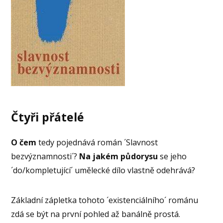
Čtyři přátelé
O čem
tedy pojednává román ´Slavnost
bezvýznamnosti´?
Na jakém půdorysu
se jeho
´do/kompletující´ umělecké dílo vlastně odehrává?
Základní zápletka tohoto ´existenciálního´ románu
zdá se být na první pohled až banálně prostá.