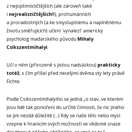
z nejoptimističtějších (ale zároveň také
i
nejrealističtějších
!!!), prohumánních
a proradostných (a ke smysluplnému a naplněnému
životu směřujících) učení ´vynalezl´ americký
psycholog maďarského původu
Mihaly
Csikszentmihalyi
.
Učí v něm (přirozeně s jistou nadsázkou)
prakticky
totéž
, s čím přišel před necelými dvěma sty lety právě
Fichte.
Podle Csikszentmihalyiho se jedná „o stav, ve kterém
jsou lidé tak ponořeni do určité činnosti, že nic jiného
se jim nezdá důležité (…) Kdy se naše tělo nebo mysl
vzepne k hranicím svých možností ve vědomé snaze