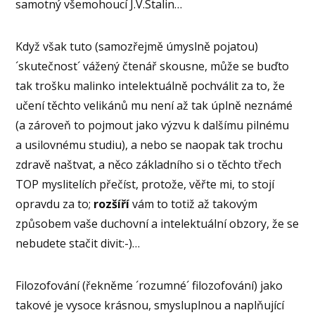
samotný všemohoucí J.V.Stalin…
Když však tuto (samozřejmě úmyslně pojatou)
´skutečnost´ vážený čtenář skousne, může se buďto
tak trošku malinko intelektuálně pochválit za to, že
učení těchto velikánů mu není až tak úplně neznámé
(a zároveň to pojmout jako výzvu k dalšímu pilnému
a usilovnému studiu), a nebo se naopak tak trochu
zdravě naštvat, a něco základního si o těchto třech
TOP myslitelích přečíst, protože, věřte mi, to stojí
opravdu za to;
rozšíří
vám to totiž až takovým
způsobem vaše duchovní a intelektuální obzory, že se
nebudete stačit divit:-)…
Filozofování (řekněme ´rozumné´ filozofování) jako
takové je vysoce krásnou, smysluplnou a naplňující