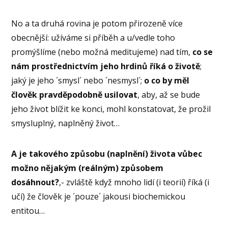
No a ta druhá rovina je potom přirozeně více
obecnější: užíváme si příběh a u/vedle toho
promýšlíme (nebo možná meditujeme) nad tím,
co se
nám prostřednictvím jeho hrdinů říká o životě
;
jaký je jeho ´smysl´ nebo ´nesmysl´;
o co by měl
člověk pravděpodobně usilovat
, aby, až se bude
jeho život blížit ke konci, mohl konstatovat, že prožil
smysluplný, naplněný život…
A je takového způsobu (naplnění) života vůbec
možno nějakým (reálným) způsobem
dosáhnout?
,- zvláště když mnoho lidí (i teorií) říká (i
učí) že člověk je ´pouze´ jakousi biochemickou
entitou…