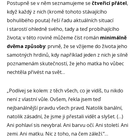
Postupně se v něm seznamujeme se
čtveřicí přátel
,
když každý z nich (kromě tohoto stávajícího
bohulibého pouta) řeší řadu aktuálních situací
i starostí ohledně svého, tady a teď probíhajícího
života; v této rovině můžeme číst román
minimálně
dvěma způsoby
: prvně, že se vžijeme do života jeho
samotných hrdinů, kdy například jeden z nich je silně
poznamenám skutečností, že jeho matka ho vůbec
nechtěla přivést na svět…
„Podívej se kolem: z těch všech, co je vidíš, tu nikdo
není z vlastní vůle. Ovšem, řekla jsem teď
nejbanálnější pravdu všech pravd. Natolik banální,
natolik zásadní, že jsme ji přestali vidět a slyšet. (…)
Ani pohlaví sis nevybral. Ani barvu očí. Ani století. Ani
zemi. Ani matku. Nic z toho, na čem záleží.“…