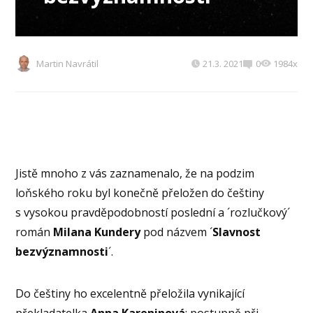
Martin Navrátil
21.3. 2021
0
1984x
Jistě mnoho z vás zaznamenalo, že na podzim
loňského roku byl konečně přeložen do češtiny
s vysokou pravděpodobností poslední a ´rozlučkový´
román
Milana Kundery
pod názvem ´
Slavnost
bezvýznamnosti
´.
Do češtiny ho excelentně přeložila vynikající
překladatelka
Anna Kareninová
; postupně při