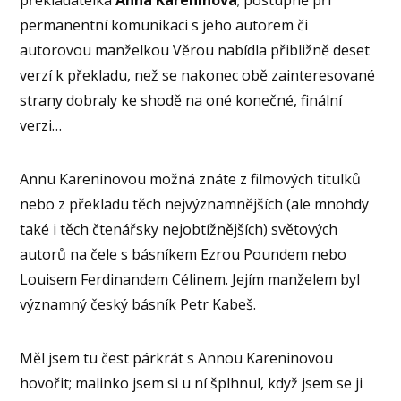
permanentní komunikaci s jeho autorem či
autorovou manželkou Věrou nabídla přibližně deset
verzí k překladu, než se nakonec obě zainteresované
strany dobraly ke shodě na oné konečné, finální
verzi…
Annu Kareninovou možná znáte z filmových titulků
nebo z překladu těch nejvýznamnějších (ale mnohdy
také i těch čtenářsky nejobtížnějších) světových
autorů na čele s básníkem Ezrou Poundem nebo
Louisem Ferdinandem Célinem. Jejím manželem byl
významný český básník Petr Kabeš.
Měl jsem tu čest párkrát s Annou Kareninovou
hovořit; malinko jsem si u ní šplhnul, když jsem se ji