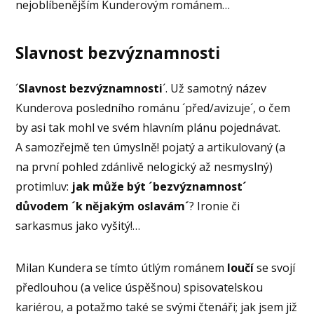
nejoblíbenějším Kunderovým románem…
Slavnost bezvýznamnosti
´
Slavnost bezvýznamnosti
´. Už samotný název
Kunderova posledního románu ´před/avizuje´, o čem
by asi tak mohl ve svém hlavním plánu pojednávat.
A samozřejmě ten úmyslně! pojatý a artikulovaný (a
na první pohled zdánlivě nelogický až nesmyslný)
protimluv:
jak může být ´bezvýznamnost´
důvodem ´k nějakým oslavám´
? Ironie či
sarkasmus jako vyšitý!…
Milan Kundera se tímto útlým románem
loučí
se svojí
předlouhou (a velice úspěšnou) spisovatelskou
kariérou, a potažmo také se svými čtenáři; jak jsem již