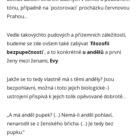
tónu, případně na ´pozorovací´ procházku červnovou
Prahou…
Vedle takovýchto pudových a přízemních záležitostí,
budeme se zde ovšem také zabývat ´
filozofií
bezpupečnosti
´, a to konkrétně
u andělů
a první
ženy mezi ženami,
Evy
.
Jakže se to tedy vlastně má s těmi anděly? Jsou
bezpohlavní, možná i toto jejich biologické:-)
ustrojení přispívá k jejich tolik opěvované dobrotě…
„A má anděl pupek? (…) Nemá-li anděl pohlaví,
nenarodil se z ženského břicha. (…) Je tedy bez
pupku.“