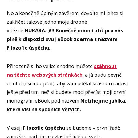
No a konečně úplným závěrem, dovolte mi lehce si
zakřičet takové jedno moje drobné
vítězné
HURARÁ:-)!!!
Konečně mám totiž pro vás
plně k dispozici svůj eBook zdarma s názvem
Filozofie úspěchu
.
Přirozeně si ho velice snadno můžete
stáhnout
na těchto webových stránkách
, a já budu pevně
doufat (i si moc přát), aby vám udělal krásnou radost
ještě před tím, než si budete moci přečíst moji první
monografii, eBook pod názvem
Netrhejme jablka,
která visí na spodních větvích.
V eseji
Filozofie úspěchu
se budeme v první řadě
zamýšlet nad tím, co vlastně lidé od svého