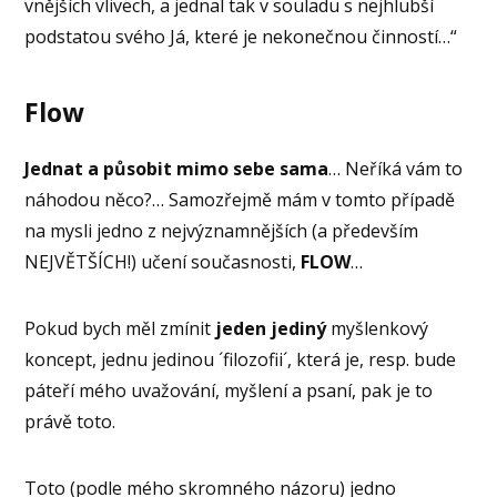
vnějších vlivech, a jednal tak v souladu s nejhlubší
podstatou svého Já, které je nekonečnou činností…“
Flow
Jednat a působit mimo sebe sama
… Neříká vám to
náhodou něco?… Samozřejmě mám v tomto případě
na mysli jedno z nejvýznamnějších (a především
NEJVĚTŠÍCH!) učení současnosti,
FLOW
…
Pokud bych měl zmínit
jeden jediný
myšlenkový
koncept, jednu jedinou ´filozofii´, která je, resp. bude
páteří mého uvažování, myšlení a psaní, pak je to
právě toto.
Toto (podle mého skromného názoru) jedno