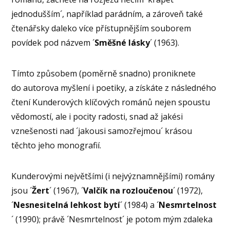
jednodušším´, například parádním, a zároveň také
čtenářsky daleko více přístupnějším souborem
povídek pod názvem ´
Směšné lásky
´ (1963).
Tímto způsobem (poměrně snadno) proniknete
do autorova myšlení i poetiky, a získáte z následného
čtení Kunderových klíčových románů nejen spoustu
vědomostí, ale i pocity radosti, snad až jakési
vznešenosti nad ´jakousi samozřejmou´ krásou
těchto jeho monografií.
Kunderovými největšími (i nejvýznamnějšími) romány
jsou ´
Žert
´ (1967), ´
Valčík na rozloučenou
´ (1972),
´
Nesnesitelná lehkost bytí
´ (1984) a ´
Nesmrtelnost
´ (1990); právě ´Nesmrtelnost´ je potom mým zdaleka