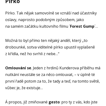
Pírko
Pírko. Tak nějak samovolně se vznáší nad účastníky
oslavy, naprosto podobným způsobem, jako
na samém začátku kultovního filmu ´
Forest Gump
´…
Možná to byl přímo ten nějaký anděl, který „to
drobounké, sotva viditelné pírko upustil vyplašeně
z křídla, než ho svrhli z nebe…“
Omlouvání se
. Jeden z hrdinů Kunderova příběhu má
nutkání neustále se za něco omlouvat, – v úplně té
první řadě potom za to, že tady a teď, na tomto světě,
vůbec je, že existuje…
Á propos, již zmiňované
gesto
: pro ty z vás, kdo jste