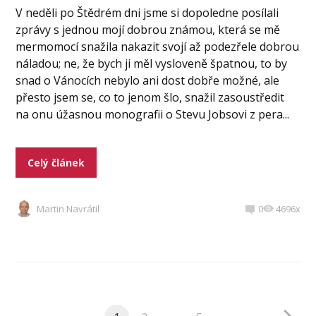
V neděli po Štědrém dni jsme si dopoledne posílali
zprávy s jednou mojí dobrou známou, která se mě
mermomocí snažila nakazit svojí až podezřele dobrou
náladou; ne, že bych ji měl vysloveně špatnou, to by
snad o Vánocích nebylo ani dost dobře možné, ale
přesto jsem se, co to jenom šlo, snažil zasoustředit
na onu úžasnou monografii o Stevu Jobsovi z pera...
Celý článek
Martin Navrátil
0
4696x