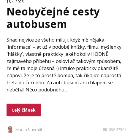
18.4. 2023
Neobyčejné cesty
autobusem
Snad nejvíce ze všeho miluji, když mě nějaká
´informace´ – ať už v podobě knížky, filmu, myšlenky,
´hlášky´, vlastně prakticky jakéhokoliv HODNĚ
zajímavého příběhu – osloví až takovým způsobem,
že mě ta moje úžasná:-) intuice prakticky okamžitě
napoví, že je to prostě bomba, tak říkajíce naprostá
trefa do černého. Za autobusem ani chlapem se
neběhá! Něco podobného...
Celý článek
Martin Navrátil
0
4750x