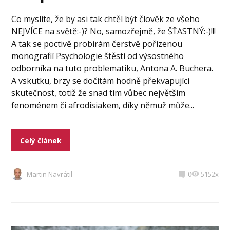
Co myslíte, že by asi tak chtěl být člověk ze všeho
NEJVÍCE na světě:-)? No, samozřejmě, že ŠŤASTNÝ:-)!!!
A tak se poctivě probírám čerstvě pořízenou
monografií Psychologie štěstí od výsostného
odborníka na tuto problematiku, Antona A. Buchera.
A vskutku, brzy se dočítám hodně překvapující
skutečnost, totiž že snad tím vůbec největším
fenoménem či afrodisiakem, díky němuž může...
Celý článek
Martin Navrátil
0
5152x