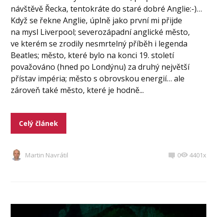
návštěvě Řecka, tentokráte do staré dobré Anglie:-)…
Když se řekne Anglie, úplně jako první mi přijde
na mysl Liverpool; severozápadní anglické město,
ve kterém se zrodily nesmrtelný příběh i legenda
Beatles; město, které bylo na konci 19. století
považováno (hned po Londýnu) za druhý největší
přístav impéria; město s obrovskou energií… ale
zároveň také město, které je hodně...
Celý článek
Martin Navrátil
0
4401x