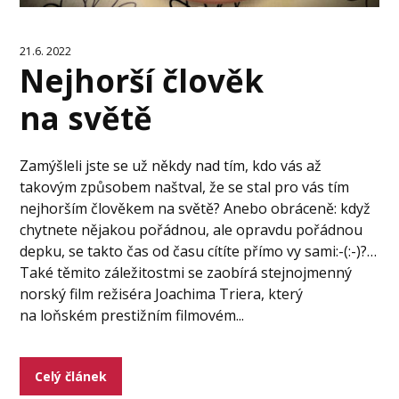
21.6. 2022
Nejhorší člověk
na světě
Zamýšleli jste se už někdy nad tím, kdo vás až
takovým způsobem naštval, že se stal pro vás tím
nejhorším člověkem na světě? Anebo obráceně: když
chytnete nějakou pořádnou, ale opravdu pořádnou
depku, se takto čas od času cítíte přímo vy sami:-(:-)?…
Také těmito záležitostmi se zaobírá stejnojmenný
norský film režiséra Joachima Triera, který
na loňském prestižním filmovém...
Celý článek