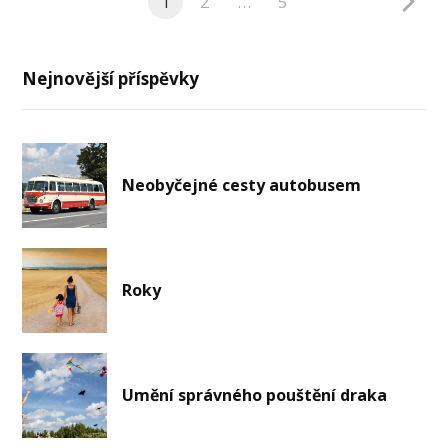
1
2
…
5
Nejnovější příspěvky
Neobyčejné cesty autobusem
Roky
Umění správného pouštění draka