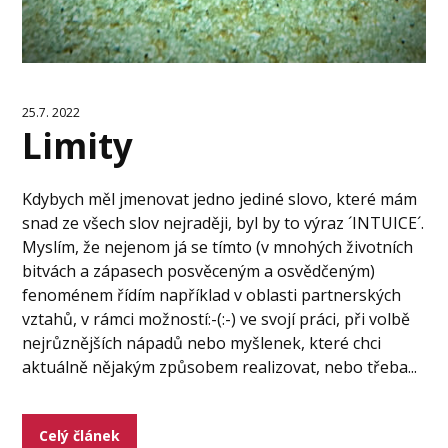
25.7. 2022
Limity
Kdybych měl jmenovat jedno jediné slovo, které mám
snad ze všech slov nejraději, byl by to výraz ´INTUICE´.
Myslím, že nejenom já se tímto (v mnohých životních
bitvách a zápasech posvěceným a osvědčeným)
fenoménem řídím například v oblasti partnerských
vztahů, v rámci možností:-(:-) ve svojí práci, při volbě
nejrůznějších nápadů nebo myšlenek, které chci
aktuálně nějakým způsobem realizovat, nebo třeba...
Celý článek