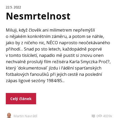
22.5. 2022
Nesmrtelnost
Miluji, když člověk ani milimetrem nepřemýšlí
o nějakém konkrétním záměru, a potom se náhle,
jako by z ničeho nic, NĚCO naprosto neočekávaného
přihodí… Snad po sto letech, každopádně poprvé
v tomto tisíciletí, napadlo mě pustit si znovu onen
nechvalně proslulý film režiséra Karla Smyczka Proč?,
který ´dokumentoval´ jízdu i řádění sparťanských
fotbalových fanoušků při jejich cestě na poslední
zápas ligové sezóny 1984/85...
Celý článek
Martin Navrátil
0
4939x