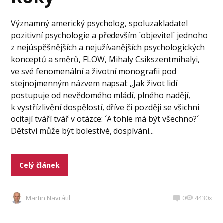
Významný americký psycholog, spoluzakladatel
pozitivní psychologie a především ´objevitel´ jednoho
z nejúspěšnějších a nejužívanějších psychologických
konceptů a směrů, FLOW, Mihaly Csikszentmihalyi,
ve své fenomenální a životní monografii pod
stejnojmenným názvem napsal: „Jak život lidí
postupuje od nevědomého mládí, plného nadějí,
k vystřízlivění dospělostí, dříve či později se všichni
ocitají tváří tvář v otázce: ´A tohle má být všechno?´
Dětství může být bolestivé, dospívání...
Celý článek
Martin Navrátil
0
4430x