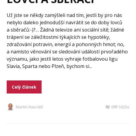
Už jste se někdy zamýšleli nad tím, jestli by pro nás
nebylo daleko jednodušší navrátit se do doby lovců
a sběračů:-)?… Žádná televize ani sociální sítě; žádné
trápení se záležitostmi týkajících se hypotéky,
zdražování potravin, energií a pohonných hmot; no,
a namísto věnování se sledování událostí prvořadého
významu, jako jestli letos vyhraje fotbalovou ligu
Slavia, Sparta nebo Plzeň, bychom si...
Celý článek
Martin Navrátil
0
5025x