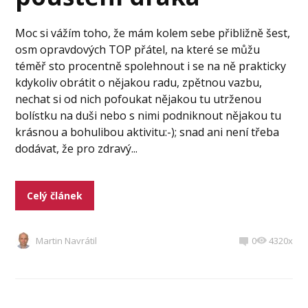
Moc si vážím toho, že mám kolem sebe přibližně šest,
osm opravdových TOP přátel, na které se můžu
téměř sto procentně spolehnout i se na ně prakticky
kdykoliv obrátit o nějakou radu, zpětnou vazbu,
nechat si od nich pofoukat nějakou tu utrženou
bolístku na duši nebo s nimi podniknout nějakou tu
krásnou a bohulibou aktivitu:-); snad ani není třeba
dodávat, že pro zdravý...
Celý článek
Martin Navrátil
0
4320x